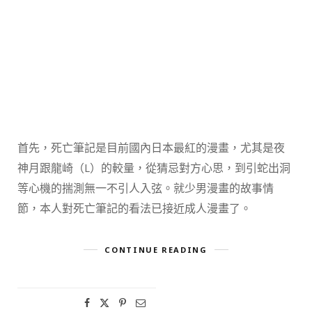
首先，死亡筆記是目前國內日本最紅的漫畫，尤其是夜
神月跟龍崎（L）的較量，從猜忌對方心思，到引蛇出洞
等心機的揣測無一不引人入弦。就少男漫畫的故事情
節，本人對死亡筆記的看法已接近成人漫畫了。
CONTINUE READING