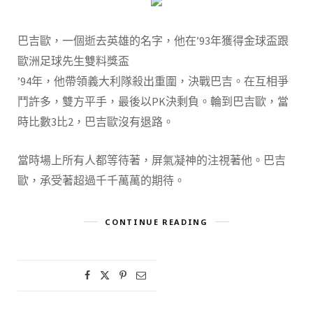
巴吉歐，一個逝去英雄的名字，他在’93年獲得金球盃跟
歐洲足球先生雙料獎盃
’94年，他帶領義大利隊殺出重圍，決戰巴吉。在互相爭
鬥許多，雙方平手，最後以PK決剩負。輪到巴吉歐，當
時比數3比2，巴吉歐沒有退路。
當時場上所有人都等待著，屏氣凝神的注視著他。巴吉
歐，承受著超過千千萬萬的期待。
CONTINUE READING