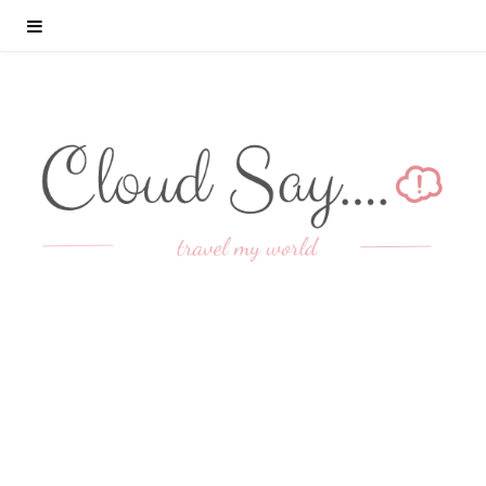
旅行
[尾道] 千光寺吉野櫻大爆