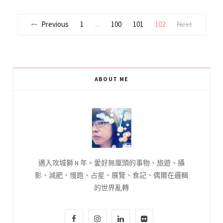
Previous
1
100
101
102
Next
...
ABOUT ME
邁入攻城獅 N 年。愛好無厘頭的事物、旅遊、攝
影、減肥、慢跑、占星、展覽、食記、偶爾在邏輯
的世界亂轉
F
I
L
F