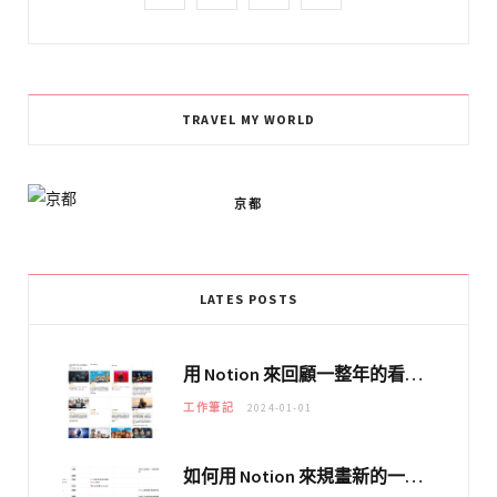
a
n
i
l
c
s
n
i
e
t
k
c
TRAVEL MY WORLD
b
a
e
k
o
g
d
r
京都
o
r
I
k
a
n
LATES POSTS
m
用 Notion 來回顧一整年的看劇活動
工作筆記
2024-01-01
如何用 Notion 來規畫新的一年，即將到來的大日子